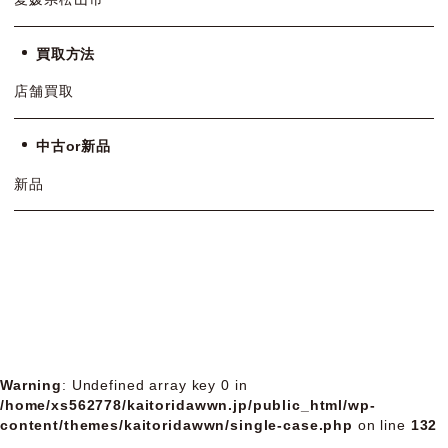
買取方法
店舗買取
中古or新品
新品
Warning
: Undefined array key 0 in
/home/xs562778/kaitoridawwn.jp/public_html/wp-
content/themes/kaitoridawwn/single-case.php
on line
132