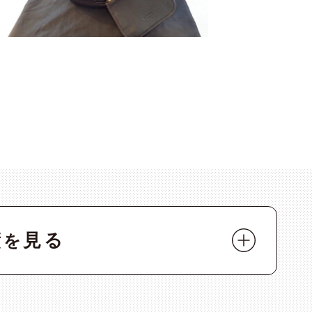
績
見る
を