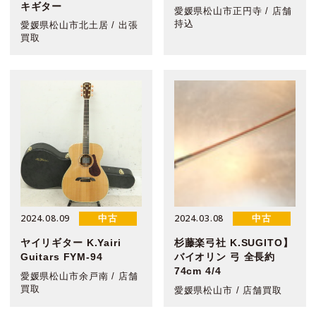
キギター
愛媛県松山市正円寺 / 店舗
持込
愛媛県松山市北土居 / 出張
買取
2024.08.09
2024.03.08
中古
中古
ヤイリギター K.Yairi
杉藤楽弓社 K.SUGITO】
Guitars FYM-94
バイオリン 弓 全長約
74cm 4/4
愛媛県松山市余戸南 / 店舗
買取
愛媛県松山市 / 店舗買取