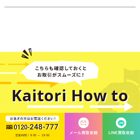
Kaitori
How to
248-777
0120-
買取方法・流れ
メール買取依頼
LINE買取依頼
営業時間 / 9:00 ～ 19:00