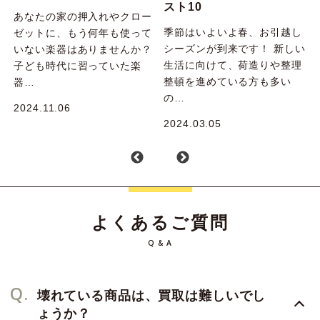
スト10
あなたの家の押入れやクロー
フ
季節はいよいよ春、お引越し
ゼットに、もう何年も使って
店
シーズンが到来です！ 新しい
いない楽器はありませんか？
た
生活に向けて、荷造りや整理
子ども時代に習っていた楽
整頓を進めている方も多い
器…
の…
2024.11.06
2
2024.03.05
よくあるご質問
Q & A
Q.
壊れている商品は、買取は難しいでし
ょうか？