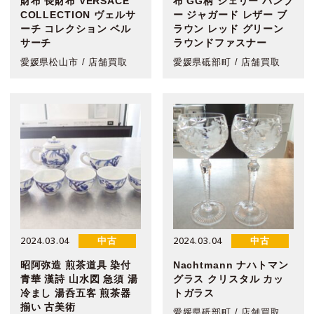
財布 長財布 VERSACE
布 GG柄 シェリー バンブ
COLLECTION ヴェルサ
ー ジャガード レザー ブ
ーチ コレクション ベル
ラウン レッド グリーン
サーチ
ラウンドファスナー
愛媛県松山市 / 店舗買取
愛媛県砥部町 / 店舗買取
2024.03.04
2024.03.04
中古
中古
昭阿弥造 煎茶道具 染付
Nachtmann ナハトマン
青華 漢詩 山水図 急須 湯
グラス クリスタル カッ
冷まし 湯呑五客 煎茶器
トガラス
揃い 古美術
愛媛県砥部町 / 店舗買取