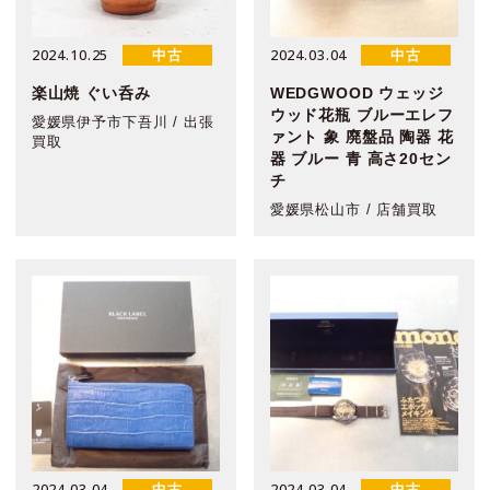
2024.10.25
2024.03.04
中古
中古
楽山焼 ぐい呑み
WEDGWOOD ウェッジ
ウッド花瓶 ブルーエレフ
愛媛県伊予市下吾川 / 出張
ァント 象 廃盤品 陶器 花
買取
器 ブルー 青 高さ20セン
チ
愛媛県松山市 / 店舗買取
2024.03.04
2024.03.04
中古
中古