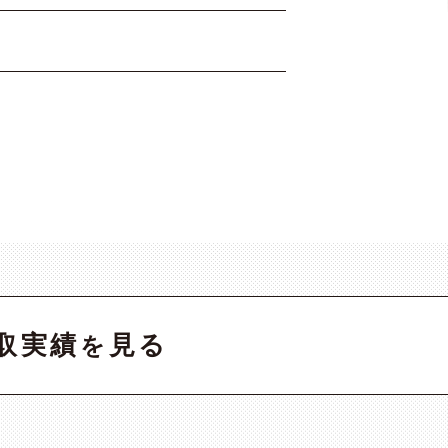
取実績
見る
を