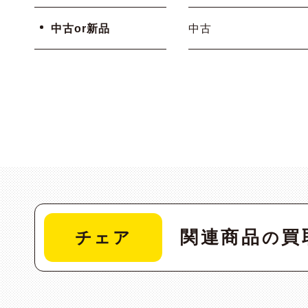
中古or新品
中古
関連商品
買
チェア
の