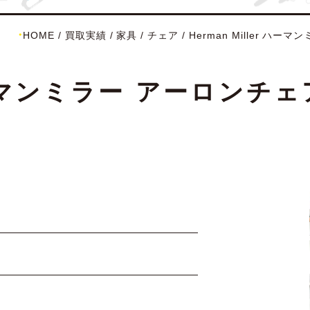
HOME
/
買取実績
/
家具
/
チェア
/
Herman Miller ハ
r ハーマンミラー アーロンチ