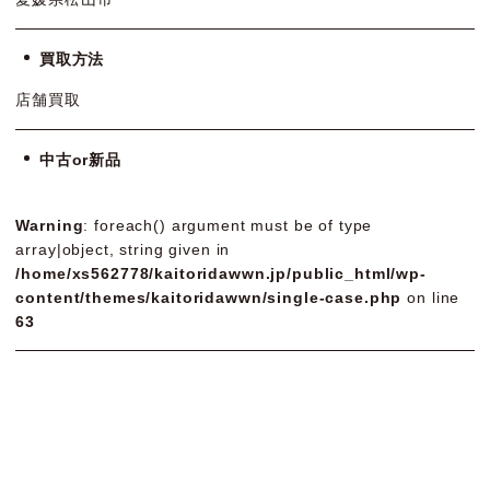
買取方法
店舗買取
中古or新品
Warning
: foreach() argument must be of type
array|object, string given in
/home/xs562778/kaitoridawwn.jp/public_html/wp-
content/themes/kaitoridawwn/single-case.php
on line
63