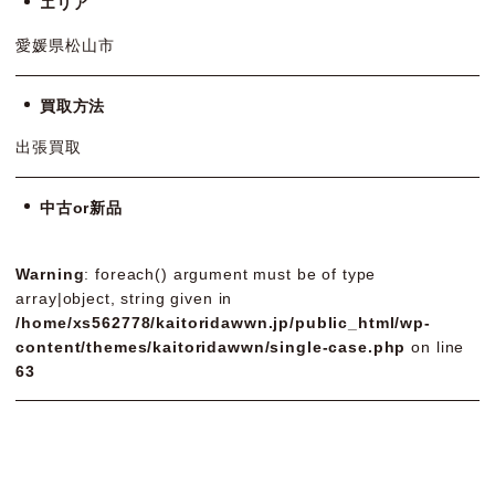
エリア
愛媛県松山市
買取方法
出張買取
中古or新品
Warning
: foreach() argument must be of type
array|object, string given in
/home/xs562778/kaitoridawwn.jp/public_html/wp-
content/themes/kaitoridawwn/single-case.php
on line
63