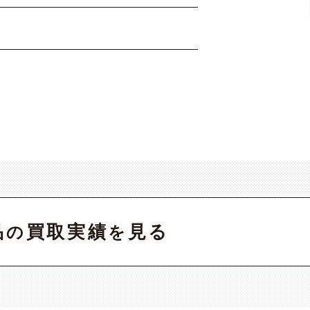
品
買取実績
見る
の
を